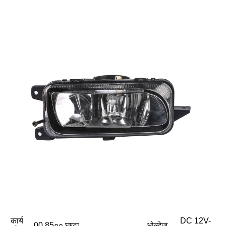
कार्य
DC 12V-
00 85०० घण्टा
भोल्टेज