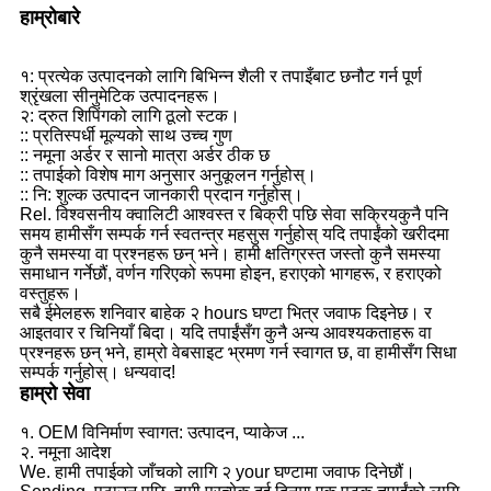
हाम्रोबारे
१: प्रत्येक उत्पादनको लागि बिभिन्न शैली र तपाइँबाट छनौट गर्न पूर्ण
श्रृंखला सीनुमेटिक उत्पादनहरू।
२: द्रुत शिपिंगको लागि ठूलो स्टक।
:: प्रतिस्पर्धी मूल्यको साथ उच्च गुण
:: नमूना अर्डर र सानो मात्रा अर्डर ठीक छ
:: तपाईको विशेष माग अनुसार अनुकूलन गर्नुहोस्।
:: नि: शुल्क उत्पादन जानकारी प्रदान गर्नुहोस्।
Rel. विश्वसनीय क्वालिटी आश्वस्त र बिक्री पछि सेवा सक्रिय
कुनै पनि
समय हामीसँग सम्पर्क गर्न स्वतन्त्र महसुस गर्नुहोस् यदि तपाईंको खरीदमा
कुनै समस्या वा प्रश्नहरू छन् भने। हामी क्षतिग्रस्त जस्तो कुनै समस्या
समाधान गर्नेछौं, वर्णन गरिएको रूपमा होइन, हराएको भागहरू, र हराएको
वस्तुहरू।
सबै ईमेलहरू शनिवार बाहेक २ hours घण्टा भित्र जवाफ दिइनेछ। र
आइतवार र चिनियाँ बिदा। यदि तपाईंसँग कुनै अन्य आवश्यकताहरू वा
प्रश्नहरू छन् भने, हाम्रो वेबसाइट भ्रमण गर्न स्वागत छ, वा हामीसँग सिधा
सम्पर्क गर्नुहोस्। धन्यवाद!
हाम्रो सेवा
१. OEM विनिर्माण स्वागत: उत्पादन, प्याकेज ...
२. नमूना आदेश
We. हामी तपाईको जाँचको लागि २ your घण्टामा जवाफ दिनेछौं।