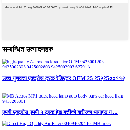
सम्बन्धित उत्पादनहरु
उच्च-गुणवत्ता एक्ट्रोस ट्रक रेडिएटर OEM 25 25२25००११२
...
एमबी एक्ट्रोस एमपी १ ट्रक हेड बत्तीको शरीरका भागहरू ग ...