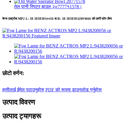
तेल पानी स्पिटर बाउल २०7777१1578।
बेन्ज एक्ट्रोस MP2 L: 38 383838२००56 वा R: 38 383838२200१666 को लागी फोग लैम्प
छोटो वर्णन:
हामीलाई ईमेल पठाउनुहोस्
PDF को रूपमा डाउनलोड गर्नुहोस्
उत्पाद विवरण
उत्पाद ट्यागहरू