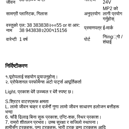
जीवन
24V
MP2 को
सामग्री
प्लास्टिक, गिलास
अनुप्रयोग
लागी प्रयोग
गर्नुहोस्
वस्तुको
एल: 38 383838२००55 or वा आर:
प्रमाणपत्र
ई-मार्क
नाम
38 943838२200१15156
निing्गो /
वारेन्टी
1 वर्ष
पोर्ट
शंघाई
निर्दिष्टीकरण
१.यूरोपलाई सहयोग पुर्‍याउनुहोस्।
२. प्रोफेशनल परफोमेन्स अटो पार्ट्स आपूर्तिकर्ता
Light. प्रकाश धेरै उज्ज्वल र धेरै स्पष्ट छ।
S.श्रिटर वाटरप्रूफ क्षमता
L. लामो जीवन चक्र र दर्जनौं गुणा लामो जीवन साधारण हलोजन बत्तीहरू
भन्दा
6. चाँडै ढिलाइ बिना सुरू प्रकाश, एन्टि-शक, स्थिर प्रकाश।
7. राम्रो शीतलन प्रभाव। उच्च सुरक्षा र सजिलो स्थापना।
हामीसँग ट्रकहरू, पम्प ट्रकहरू, भारी ट्रक डम्प ट्रकहरू आदि