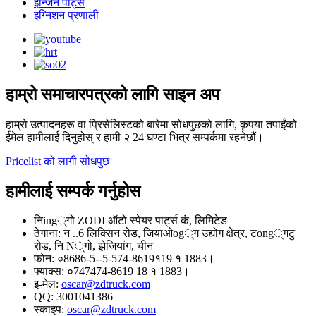
ईन्जिन पार्ट्स
इग्निशन प्रणाली
हाम्रो समाचारपत्रको लागि साइन अप
हाम्रो उत्पादनहरू वा प्रिसेलिस्टको बारेमा सोधपुछको लागि, कृपया तपाईंको
ईमेल हामीलाई दिनुहोस् र हामी २ 24 घण्टा भित्र सम्पर्कमा रहनेछौं।
Pricelist को लागी सोधपुछ
हामीलाई सम्पर्क गर्नुहोस
निing्गो ZODI ऑटो स्पेयर पार्ट्स कं, लिमिटेड
ठेगाना: न ..6 लिक्सिन रोड, जियाओog्ग उद्योग क्षेत्र, टong्गटु
रोड, नि N्गो, झेजियांग, चीन
फोन: ०8686-5--5-574-8619१19 १ 1883।
फ्याक्स: ०747474-8619 18 १ 1883।
इ-मेल:
oscar@zdtruck.com
QQ: 3001041386
स्काइप:
oscar@zdtruck.com