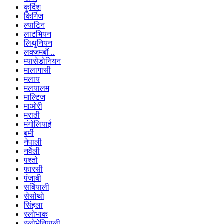
कुर्दिश
किर्गिज
ल्याटिन
लाटभियन
लिथुनियन
लक्जमबौं ..
म्यासेडोनियन
मालागासी
मलाय
मलयालम
माल्टिज
माओरी
मराठी
मंगोलियाई
बर्मी
नेपाली
नर्वेली
पश्तो
फारसी
पंजाबी
सर्बियाली
सेसोथो
सिंहला
स्लोभाक
स्लोभेनियाली