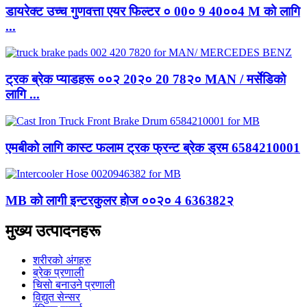
डायरेक्ट उच्च गुणवत्ता एयर फिल्टर ० 00० 9 40००4 M को लागि
...
ट्रक ब्रेक प्याडहरू ००२ 20२० 20 78२० MAN / मर्सेडिको
लागि ...
एमबीको लागि कास्ट फलाम ट्रक फ्रन्ट ब्रेक ड्रम 6584210001
MB को लागी इन्टरकुलर होज ००२० 4 636382२
मुख्य उत्पादनहरू
शरीरको अंगहरु
ब्रेक प्रणाली
चिसो बनाउने प्रणाली
विद्युत सेन्सर