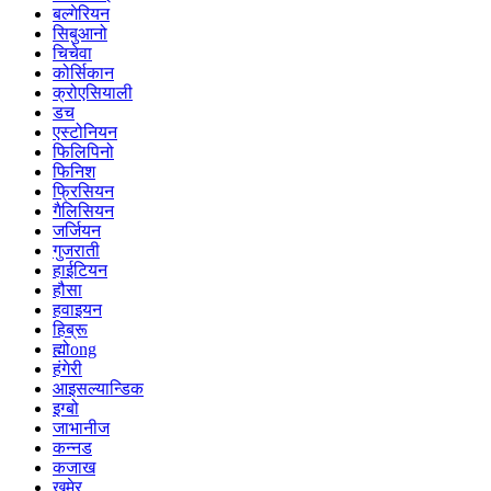
बल्गेरियन
सिबुआनो
चिचेवा
कोर्सिकान
क्रोएसियाली
डच
एस्टोनियन
फिलिपिनो
फिनिश
फ्रिसियन
गैलिसियन
जर्जियन
गुजराती
हाईटियन
हौसा
हवाइयन
हिब्रू
ह्मोong
हंगेरी
आइसल्यान्डिक
इग्बो
जाभानीज
कन्नड
कजाख
खमेर