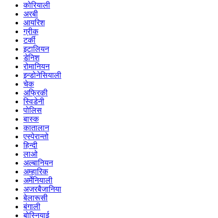
कोरियाली
अरबी
आयरिश
ग्रीक
टर्की
इटालियन
डेनिश
रोमानियन
इन्डोनेसियाली
चेक
अफ्रिकी
स्विडेनी
पोलिस
बास्क
कातालान
एस्पेरान्तो
हिन्दी
लाओ
अल्बानियन
अम्हारिक
अर्मेनियाली
अजरबैजानिया
बेलारूसी
बंगाली
बोस्नियाई