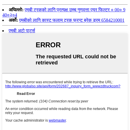
अघिल्लो:
एमबी ट्रकको लागि प्रत्यक्ष उच्च गुणवत्ता एयर फिल्टर ० 00० 9
40०२०4
अर्को:
एमबीको लागि कास्ट फलाम ट्रक फ्रन्ट ब्रेक ड्रम 6584210001
एमबी अटो पार्ट्स