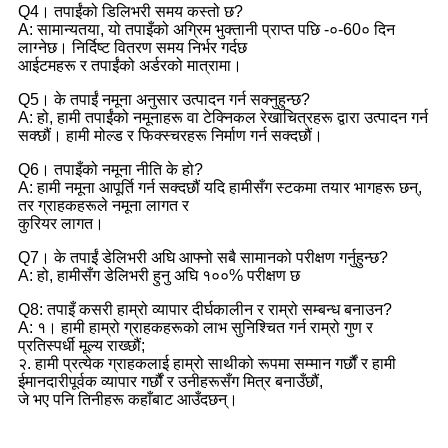
Q4। तपाईंको डिलिभरी समय कस्तो छ?
A: सामान्यतया, यो तपाइँको अग्रिम भुक्तानी प्राप्त पछि -०-60० दिन
लाग्नेछ। निर्दिष्ट वितरण समय निर्भर गर्दछ
आईटमहरू र तपाईंको अर्डरको मात्रामा।
Q5। के तपाईं नमूना अनुसार उत्पादन गर्न सक्नुहुन्छ?
A: हो, हामी तपाईंको नमूनाहरू वा टेक्निकल रेखाचित्रहरू द्वारा उत्पादन गर्न
सक्छौं। हामी मोल्ड र फिक्स्चरहरू निर्माण गर्न सक्दछौं।
Q6। तपाइँको नमूना नीति के हो?
A: हामी नमूना आपूर्ति गर्न सक्दछौं यदि हामीसँग स्टकमा तयार भागहरू छन्,
तर ग्राहकहरूले नमूना लागत र
कुरियर लागत।
Q7। के तपाईं डेलिभरी अघि आफ्नो सबै सामानको परीक्षण गर्नुहुन्छ?
A: हो, हामीसँग डेलिभरी हुनु अघि १००% परीक्षण छ
Q8: तपाइँ कसरी हाम्रो व्यापार दीर्घकालीन र राम्रो सम्बन्ध बनाउन?
A: १। हामी हाम्रो ग्राहकहरूको लाभ सुनिश्चित गर्न राम्रो गुण र
प्रतिस्पर्धी मूल्य राख्छौं;
२. हामी प्रत्येक ग्राहकलाई हाम्रो साथीको रूपमा सम्मान गर्छौं र हामी
ईमानदारीपूर्वक व्यापार गर्छौं र उनीहरूसँग मित्र बनाउँछौं,
जे भए पनि तिनीहरू कहाँबाट आउँदछन्।