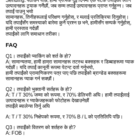
Sending. पठाउन पछि, हामी प्रत्येक दुई दिनमा एक पटक तपाईंको लागि
उत्पादनहरू ट्र्याक गर्नेछौं, जब सम्म तपाईं उत्पादनहरू प्राप्त गर्नुहुन्न। जब
तपाईं पाउनु भयो
सामानहरू, तिनीहरूलाई परिक्षण गर्नुहोस्, र मलाई प्रतिक्रिया दिनुहोस्।
यदि तपाईंसँग समस्याको बारेमा कुनै प्रश्न छ भने, हामीसँग सम्पर्क गर्नुहोस्,
हामी प्रस्ताव गर्दछौं
तपाईंको लागि समाधान तरीका।
FAQ
Q1। तपाइँको प्याकिंग को शर्त के हो?
A: सामान्यतया, हामी हाम्रा सामानहरू तटस्थ बक्सहरू र डिब्बाहरूमा प्याक
गर्दछौं। यदि तपाईं कानूनी रूपमा पेटन्ट दर्ता गर्नुभयो,
हामी तपाईंको प्रामाणिकरण पत्र पाए पछि तपाईंको ब्रान्डेड बक्सहरूमा
सामानहरू प्याक गर्न सक्छौं।
Q2। तपाईंको भुक्तानी सर्तहरू के हो?
A: T / T 30% जम्मा को रूपमा, र 70% डेलिभरी अघि। हामी तपाईंलाई
उत्पादनहरू र प्याकेजहरूको फोटोहरू देखाउनेछौं
तपाइँले ब्यालेन्स तिर्नु अघि
A: T / T 30% निक्षेपको रूपमा, र 70% B / L को प्रतिलिपि पछि।
Q3। तपाइँको वितरण को शर्तहरु के हो?
A: FOB।