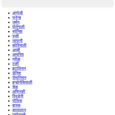
अंग्रेजी
फ्रेन्च
जर्मन
पोर्तुगाली
स्पेनिश
रुसी
जापानी
कोरियाली
अरबी
आयरिश
ग्रीक
टर्की
इटालियन
डेनिश
रोमानियन
इन्डोनेसियाली
चेक
अफ्रिकी
स्विडेनी
पोलिस
बास्क
कातालान
एस्पेरान्तो