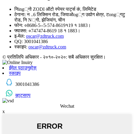
निing्गो ZODI ऑटो स्पेयर पार्ट्स कं, लिमिटेड
ठेगाना: न ..6 लिक्सिन रोड, जियाओog्ग उद्योग क्षेत्र, टong्गटु
रोड, नि N्गो, झेजियांग, चीन
फोन: ०8686-5--5-574-8619१19 १ 1883।
फ्याक्स: ०747474-8619 18 १ 1883।
इ-मेल:
oscar@zdtruck.com
QQ: 3001041386
स्काइप:
oscar@zdtruck.com
© प्रतिलिपि अधिकार - २०१०-२०२०: सबै अधिकार सुरक्षित।
ईमेल पठाउनुहोस्
स्काइप
3001041386
व्हाट्सएप
Wechat
x