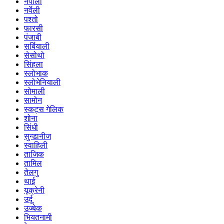
नेपाली
नर्वेली
पश्तो
फारसी
पंजाबी
सर्बियाली
सेसोथो
सिंहला
स्लोभाक
स्लोभेनियाली
सोमाली
सामोन
स्कट्स गेलिक
शोना
सिंधी
सुन्डानीज
स्वाहिली
ताजिक
तामिल
तेलगु
थाई
यूक्रेनी
उर्दू
उज्बेक
भियतनामी