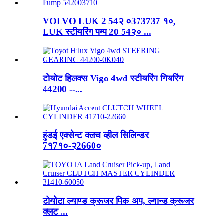
VOLVO LUK 2 54२ ०373737 १०,
LUK स्टीयरिंग पम्प 20 54२० ...
टोयोट हिलक्स Vigo 4wd स्टीयरिंग गियरिंग
44200 --...
हुंडई एक्सेन्ट क्लच व्हील सिलिन्डर
7१7१०-२2660०
टोयोटा ल्याण्ड क्रूजर पिक-अप, ल्यान्ड क्रूजर
क्लट ...