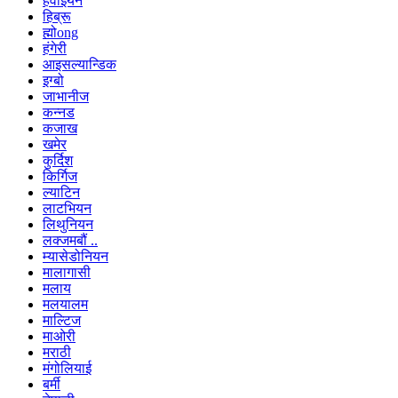
हवाइयन
हिब्रू
ह्मोong
हंगेरी
आइसल्यान्डिक
इग्बो
जाभानीज
कन्नड
कजाख
खमेर
कुर्दिश
किर्गिज
ल्याटिन
लाटभियन
लिथुनियन
लक्जमबौं ..
म्यासेडोनियन
मालागासी
मलाय
मलयालम
माल्टिज
माओरी
मराठी
मंगोलियाई
बर्मी