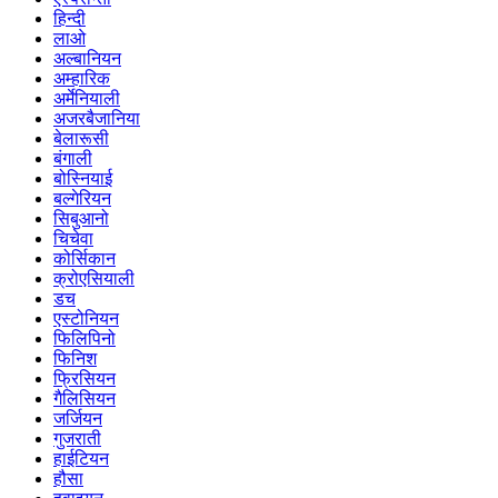
हिन्दी
लाओ
अल्बानियन
अम्हारिक
अर्मेनियाली
अजरबैजानिया
बेलारूसी
बंगाली
बोस्नियाई
बल्गेरियन
सिबुआनो
चिचेवा
कोर्सिकान
क्रोएसियाली
डच
एस्टोनियन
फिलिपिनो
फिनिश
फ्रिसियन
गैलिसियन
जर्जियन
गुजराती
हाईटियन
हौसा